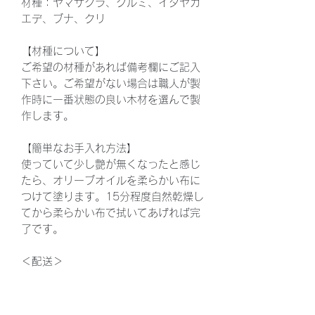
材種：ヤマザクラ、クルミ、イタヤカ
エデ、ブナ、クリ
【材種について】
ご希望の材種があれば備考欄にご記入
下さい。ご希望がない場合は職人が製
作時に一番状態の良い木材を選んで製
作します。
【簡単なお手入れ方法】
使っていて少し艶が無くなったと感じ
たら、オリーブオイルを柔らかい布に
つけて塗ります。15分程度自然乾燥し
てから柔らかい布で拭いてあげれば完
了です。
＜配送＞
・配達時間の指定は可能です。
・長期不在のご予定や、配送時間の希
望があれば備考欄にご記入下さい。