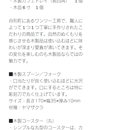
・木製カフェトレイ（長四角） １個
・木皿６寸 １個
舟形町にあるワンツー工房で、職人に
よって１つ１つ丁寧に手作りされたこ
だわりの商品です。自然のぬくもりを
感じさせる木製品は使い込むほどに味
わいが深まり愛着が沸いてきます。そ
の変化を楽しむのも木製品ならではの
魅力です。
■木製スプーン／フォーク
・口当たりが良く使い込むほどに光沢
がでてきます。口にするところは特に
彫刻刀で丸く仕上げています。
サイズ：長さ170×幅35×厚み10mm
材種：ヤマザクラ
■木製コースター（丸）
・シンプルな丸型のコースターは、カ