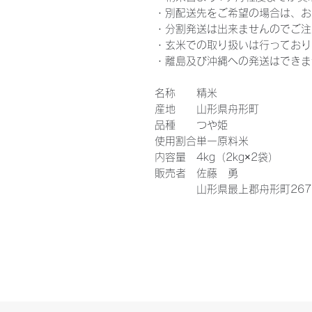
・別配送先をご希望の場合は、お
・分割発送は出来ませんのでご注
・玄米での取り扱いは行っており
・離島及び沖縄への発送はできま
名称
精米
産地
山形県舟形町
品種
つや姫
使用割合
単一原料米
内容量
4kg（2kg×2袋）
販売者
佐藤 勇
山形県最上郡舟形町267