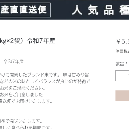
kg×2袋）令和7年産
￥5,
消費税
袋）令和7年産
数量
*
かけて開発したブランド米です。 味は甘みや旨
などの米の味としてバランスが良いのが特徴で
お米をご堪能ください。
お米をご用意しました！
り直送便でお届けいたします。
前後で発送いたします。
味しく食べられる期間です。