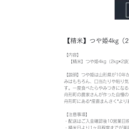
【精米】つや姫4kg（2
【内容】
【精米】つや姫4kg（2kg×2
【説明】つや姫は山形県が10年
みはもちろん、口当たりや粘り気
す。一度食べたらやみつきになる
舟形町の農家さんが作った自慢の
舟形町にある“産直まんさく”よ
【注意事項】
・配送はご入金確認後10営業日
・精米日より1ヶ月程度までが美