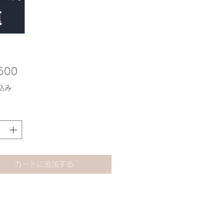
価
500
格
込み
カートに追加する